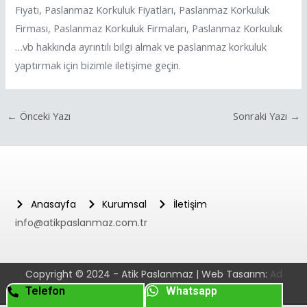
Fiyatı, Paslanmaz Korkuluk Fiyatları, Paslanmaz Korkuluk
Firması, Paslanmaz Korkuluk Firmaları, Paslanmaz Korkuluk
…vb hakkında ayrıntılı bilgi almak ve paslanmaz korkuluk
yaptırmak için bizimle iletişime geçin.
←
Önceki Yazı
Sonraki Yazı
→
Anasayfa
Kurumsal
İletişim
info@atikpaslanmaz.com.tr
Copyright © 2024 - Atik Paslanmaz | Web Tasarım:
Ad
Telefon
Whatsapp
Dijital