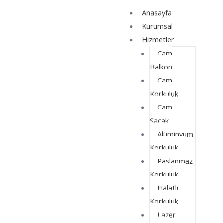
İçeriğe
Yazı
Anasayfa
atla
dolaşımı
Kurumsal
Hizmetler
Cam
Balkon
Cam
Korkuluk
Cam
Saçak
Alüminyum
Korkuluk
Paslanmaz
Korkuluk
Halatlı
Korkuluk
Lazer