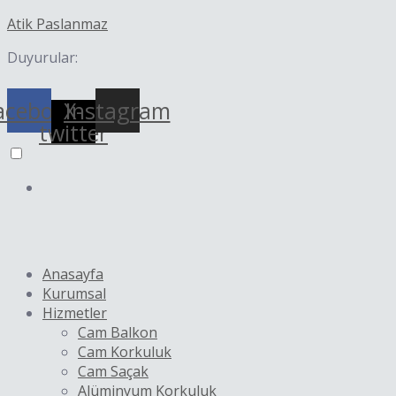
İçeriğe
Yazı
Atik Paslanmaz
atla
dolaşımı
Duyurular:
acebook
X-
Instagram
twitter
Anasayfa
Kurumsal
Hizmetler
Cam Balkon
Cam Korkuluk
Cam Saçak
Alüminyum Korkuluk