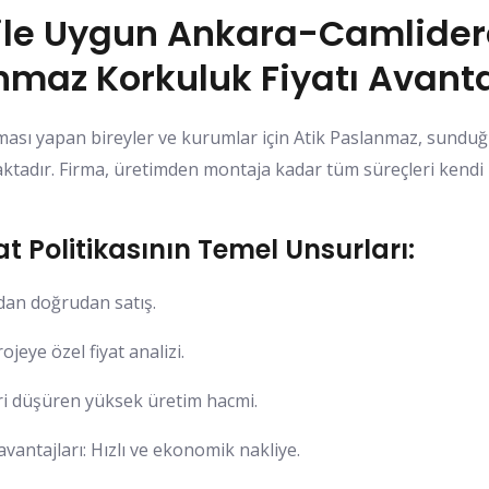
 ile Uygun Ankara-Camlide
nmaz Korkuluk Fiyatı Avanta
ası yapan bireyler ve kurumlar için Atik Paslanmaz, sunduğu 
ktadır. Firma, üretimden montaja kadar tüm süreçleri kendi b
t Politikasının Temel Unsurları:
dan doğrudan satış.
jeye özel fiyat analizi.
ri düşüren yüksek üretim hacmi.
avantajları: Hızlı ve ekonomik nakliye.