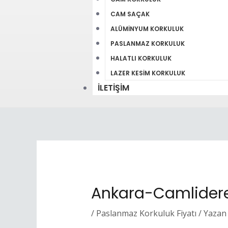
CAM SAÇAK
ALÜMINYUM KORKULUK
PASLANMAZ KORKULUK
HALATLI KORKULUK
LAZER KESIM KORKULUK
İLETIŞIM
Ankara-Camlidere
/
Paslanmaz Korkuluk Fiyatı
/ Yazan