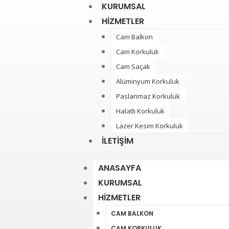
KURUMSAL
HIZMETLER
Cam Balkon
Cam Korkuluk
Cam Saçak
Alüminyum Korkuluk
Paslanmaz Korkuluk
Halatlı Korkuluk
Lazer Kesim Korkuluk
İLETIŞIM
ANASAYFA
KURUMSAL
HIZMETLER
CAM BALKON
CAM KORKULUK