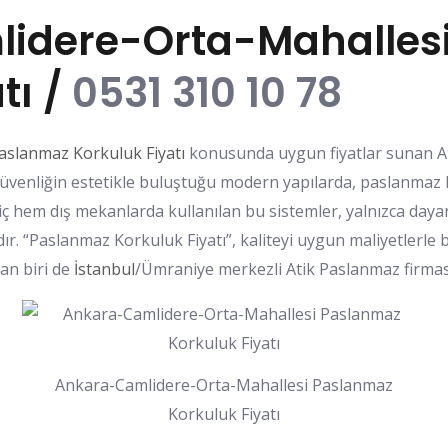
idere-Orta-Mahalles
tı /
0531 310 10 78
aslanmaz Korkuluk Fiyatı
konusunda uygun fiyatlar sunan At
z. Güvenliğin estetikle buluştuğu modern yapılarda, paslanmaz
iç hem dış mekanlarda kullanılan bu sistemler, yalnızca dayanı
ır. “Paslanmaz Korkuluk Fiyatı”, kaliteyi uygun maliyetlerle b
an biri de
İstanbul
/Ümraniye merkezli Atik Paslanmaz firması
Ankara-Camlidere-Orta-Mahallesi Paslanmaz
Korkuluk Fiyatı