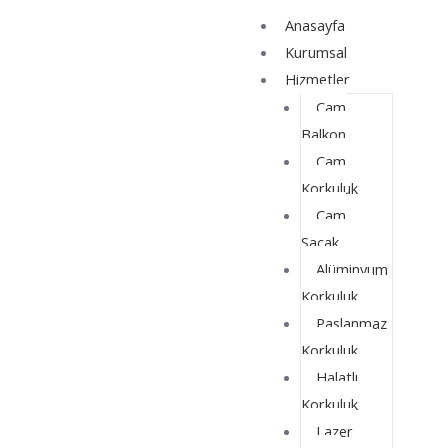
İçeriğe
Yazı
Anasayfa
atla
dolaşımı
Kurumsal
Hizmetler
Cam
Balkon
Cam
Korkuluk
Cam
Saçak
Alüminyum
Korkuluk
Paslanmaz
Korkuluk
Halatlı
Korkuluk
Lazer