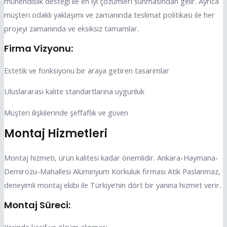
mühendislik desteği ile en iyi çözümleri sunmasından gelir. Ayrıca
müşteri odaklı yaklaşımı ve zamanında teslimat politikası ile her
projeyi zamanında ve eksiksiz tamamlar.
Firma Vizyonu:
Estetik ve fonksiyonu bir araya getiren tasarımlar
Uluslararası kalite standartlarına uygunluk
Müşteri ilişkilerinde şeffaflık ve güven
Montaj Hizmetleri
Montaj hizmeti, ürün kalitesi kadar önemlidir. Ankara-Haymana-
Demirozu-Mahallesi Alüminyum Korkuluk firması Atik Paslanmaz,
deneyimli montaj ekibi ile Türkiye’nin dört bir yanına hizmet verir.
Montaj Süreci:
Yerinde keşif ve ölçüm alınması