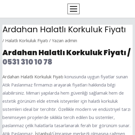
İçeriğe
Yazı
atla
dolaşımı
Ardahan Halatlı Korkuluk Fiyatı
/
Halatlı Korkuluk Fiyatı
/ Yazan
admin
Ardahan Halatlı Korkuluk Fiyatı /
0531 310 10 78
Ardahan Halatlı Korkuluk Fiyatı
konusunda uygun fiyatlar sunan
Atik Paslanmaz firmamızı arayarak fiyatları hakkında bilgi
alabilirsiniz. Mimari yapılarda hem güvenliği sağlamak hem de
estetik görünüm elde etmek isteyenler için halatlı korkuluk
sistemleri ideal bir tercihtir. Özellikle modern ve endüstriyel tarzı
benimseyen projelerde sıklıkla tercih edilen bu sistemler,
paslanmaz çelik halatlarla tasarlanarak ferah bir görünüm sunar.
Atik Paslanmaz,
İstanbul
/Ümraniye merkezli olmasına rağmen