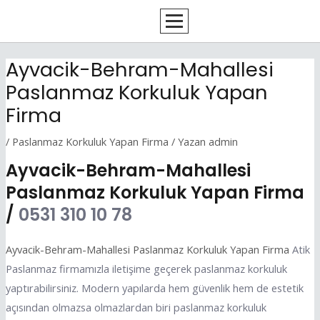
İçeriğe
Yazı
atla
dolaşımı
Ayvacik-Behram-Mahallesi
Paslanmaz Korkuluk Yapan
Firma
/
Paslanmaz Korkuluk Yapan Firma
/ Yazan
admin
Ayvacik-Behram-Mahallesi
Paslanmaz Korkuluk Yapan Firma
/
0531 310 10 78
Ayvacik-Behram-Mahallesi Paslanmaz Korkuluk Yapan Firma
Atik
Paslanmaz firmamızla iletişime geçerek paslanmaz korkuluk
yaptırabilirsiniz. Modern yapılarda hem güvenlik hem de estetik
açısından olmazsa olmazlardan biri paslanmaz korkuluk