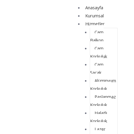
İçeriğe
Yazı
Anasayfa
atla
dolaşımı
Kurumsal
Hizmetler
Cam
Balkon
Cam
Korkuluk
Cam
Saçak
Alüminyum
Korkuluk
Paslanmaz
Korkuluk
Halatlı
Korkuluk
Lazer