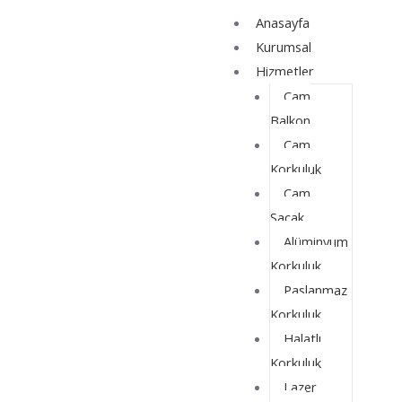
İçeriğe
Yazı
Anasayfa
atla
dolaşımı
Kurumsal
Hizmetler
Cam
Balkon
Cam
Korkuluk
Cam
Saçak
Alüminyum
Korkuluk
Paslanmaz
Korkuluk
Halatlı
Korkuluk
Lazer