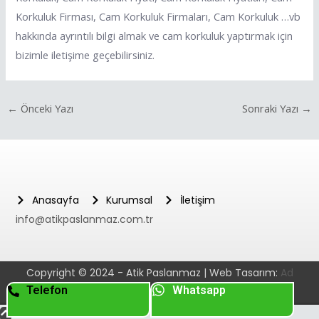
Korkuluk Firması, Cam Korkuluk Firmaları, Cam Korkuluk …vb
hakkında ayrıntılı bilgi almak ve cam korkuluk yaptırmak için
bizimle iletişime geçebilirsiniz.
←
Önceki Yazı
Sonraki Yazı
→
Anasayfa
Kurumsal
İletişim
info@atikpaslanmaz.com.tr
Copyright © 2024 - Atik Paslanmaz | Web Tasarım:
Ad
Telefon
Whatsapp
Dijital