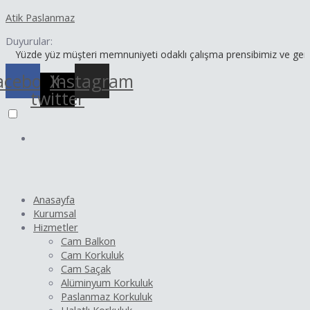
İçeriğe
Yazı
Atik Paslanmaz
atla
dolaşımı
Duyurular:
e yüz müşteri memnuniyeti odaklı çalışma prensibimiz ve geniş ürün y
acebook
X-
Instagram
twitter
Anasayfa
Kurumsal
Hizmetler
Cam Balkon
Cam Korkuluk
Cam Saçak
Alüminyum Korkuluk
Paslanmaz Korkuluk