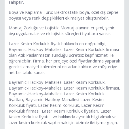
sahiptir.
Boya ve Kaplama Türü: Elektrostatik boya, özel dış cephe
boyası veya renk değişiklikleri ek maliyet oluşturabilir.
Montaj Zorluğu ve Lojistik: Montaj alanının erişimi, şehir
dışı uygulamalar ve ek lojistik süreçleri fiyatlara yansır.
Lazer Kesim Korkuluk fiyatı hakkında en doğru bilgi,
Bayramic-Hacikoy-Mahallesi Lazer Kesim Korkuluk firması
olan Atik Paslanmaz’ın sunduğu ücretsiz keşif hizmeti ile
öğrenilebilir. Firma, her projeye özel fiyatlandırma yaparak
gereksiz maliyet kalemlerini ortadan kaldırır ve müşteriye
net bir tablo sunar.
Bayramic-Hacikoy-Mahallesi Lazer Kesim Korkuluk,
Bayramic-Hacikoy-Mahallesi Lazer Kesim Korkuluk firması,
Bayramic-Hacikoy-Mahallesi Lazer Kesim Korkuluk
fiyatları, Bayramic-Hacikoy-Mahallesi Lazer Kesim
Korkuluk fiyatı, Lazer Kesim Korkuluk, Lazer Kesim
Korkuluk firması, Lazer Kesim Korkuluk fiyatları, Lazer
Kesim Korkuluk fiyatı …vb hakkında ayrıntılı bilgi almak ve
lazer kesim korkuluk yaptırmak için bizimle iletişime geçin.