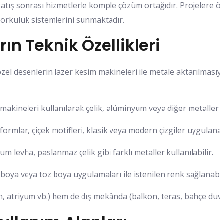
atış sonrası hizmetlerle komple çözüm ortağıdır. Projelere ö
 korkuluk sistemlerini sunmaktadır.
ın Teknik Özellikleri
zel desenlerin lazer kesim makineleri ile metale aktarılmasıy
makineleri kullanılarak çelik, alüminyum veya diğer metaller h
rmlar, çiçek motifleri, klasik veya modern çizgiler uygulanab
m levha, paslanmaz çelik gibi farklı metaller kullanılabilir.
 boya veya toz boya uygulamaları ile istenilen renk sağlanabil
atriyum vb.) hem de dış mekânda (balkon, teras, bahçe duvarı