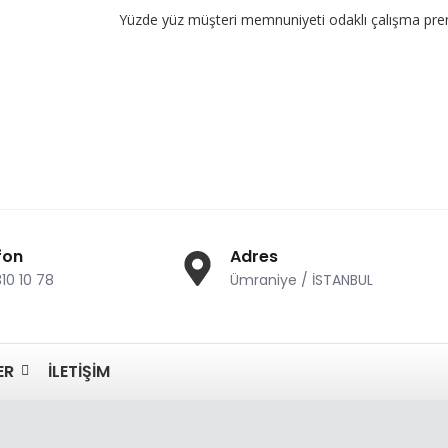
Yüzde yüz müşteri memnuniyeti odaklı çalışma prensibimiz v
fon
Adres
310 10 78
Ümraniye / İSTANBUL
ER
İLETIŞIM