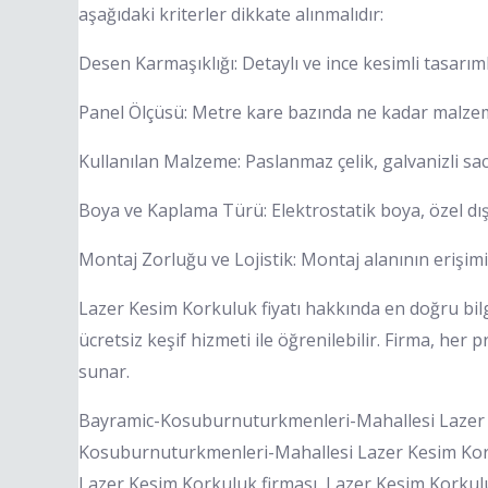
aşağıdaki kriterler dikkate alınmalıdır:
Desen Karmaşıklığı: Detaylı ve ince kesimli tasarıml
Panel Ölçüsü: Metre kare bazında ne kadar malzeme 
Kullanılan Malzeme: Paslanmaz çelik, galvanizli sac,
Boya ve Kaplama Türü: Elektrostatik boya, özel dış 
Montaj Zorluğu ve Lojistik: Montaj alanının erişimi, 
Lazer Kesim Korkuluk fiyatı hakkında en doğru bi
ücretsiz keşif hizmeti ile öğrenilebilir. Firma, her
sunar.
Bayramic-Kosuburnuturkmenleri-Mahallesi Lazer 
Kosuburnuturkmenleri-Mahallesi Lazer Kesim Kork
Lazer Kesim Korkuluk firması, Lazer Kesim Korkuluk