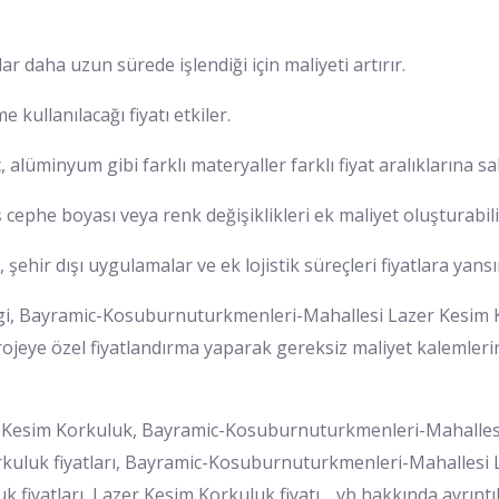
ar daha uzun sürede işlendiği için maliyeti artırır.
kullanılacağı fiyatı etkiler.
 alüminyum gibi farklı materyaller farklı fiyat aralıklarına sah
cephe boyası veya renk değişiklikleri ek maliyet oluşturabili
şehir dışı uygulamalar ve ek lojistik süreçleri fiyatlara yansı
lgi, Bayramic-Kosuburnuturkmenleri-Mahallesi Lazer Kesim 
 projeye özel fiyatlandırma yaparak gereksiz maliyet kalemleri
Kesim Korkuluk, Bayramic-Kosuburnuturkmenleri-Mahallesi 
uluk fiyatları, Bayramic-Kosuburnuturkmenleri-Mahallesi La
 fiyatları, Lazer Kesim Korkuluk fiyatı …vb hakkında ayrıntı