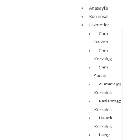
İçeriğe
Yazı
Anasayfa
atla
dolaşımı
Kurumsal
Hizmetler
Cam
Balkon
Cam
Korkuluk
Cam
Saçak
Alüminyum
Korkuluk
Paslanmaz
Korkuluk
Halatlı
Korkuluk
Lazer