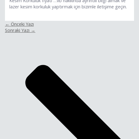
Kesim Korkuluk fiyatı …vb hakkında ayrıntılı bilgi almak ve
lazer kesim korkuluk yaptırmak için bizimle iletişime geçin.
←
Önceki Yazı
Sonraki Yazı
→