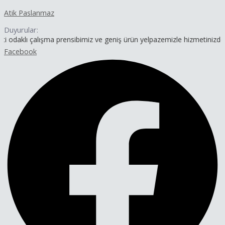
İçeriğe
Yazı
Atik Paslanmaz
atla
dolaşımı
Duyurular:
alışma prensibimiz ve geniş ürün yelpazemizle hizmetinizdeyiz.
Facebook