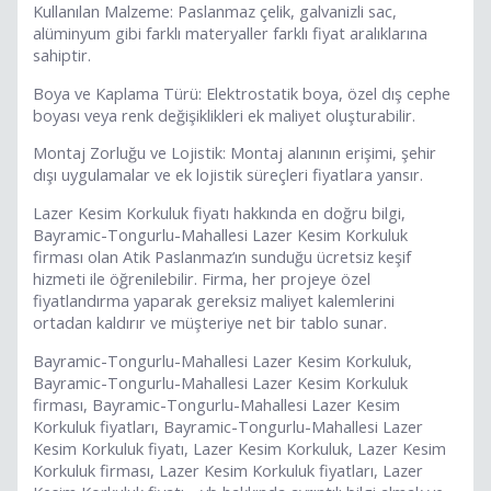
Kullanılan Malzeme: Paslanmaz çelik, galvanizli sac,
alüminyum gibi farklı materyaller farklı fiyat aralıklarına
sahiptir.
Boya ve Kaplama Türü: Elektrostatik boya, özel dış cephe
boyası veya renk değişiklikleri ek maliyet oluşturabilir.
Montaj Zorluğu ve Lojistik: Montaj alanının erişimi, şehir
dışı uygulamalar ve ek lojistik süreçleri fiyatlara yansır.
Lazer Kesim Korkuluk fiyatı hakkında en doğru bilgi,
Bayramic-Tongurlu-Mahallesi Lazer Kesim Korkuluk
firması olan Atik Paslanmaz’ın sunduğu ücretsiz keşif
hizmeti ile öğrenilebilir. Firma, her projeye özel
fiyatlandırma yaparak gereksiz maliyet kalemlerini
ortadan kaldırır ve müşteriye net bir tablo sunar.
Bayramic-Tongurlu-Mahallesi Lazer Kesim Korkuluk,
Bayramic-Tongurlu-Mahallesi Lazer Kesim Korkuluk
firması, Bayramic-Tongurlu-Mahallesi Lazer Kesim
Korkuluk fiyatları, Bayramic-Tongurlu-Mahallesi Lazer
Kesim Korkuluk fiyatı, Lazer Kesim Korkuluk, Lazer Kesim
Korkuluk firması, Lazer Kesim Korkuluk fiyatları, Lazer