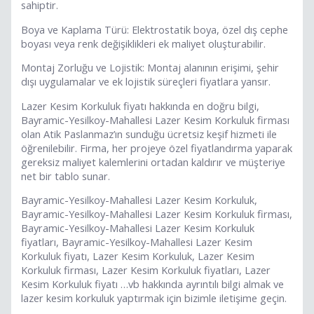
sahiptir.
Boya ve Kaplama Türü: Elektrostatik boya, özel dış cephe
boyası veya renk değişiklikleri ek maliyet oluşturabilir.
Montaj Zorluğu ve Lojistik: Montaj alanının erişimi, şehir
dışı uygulamalar ve ek lojistik süreçleri fiyatlara yansır.
Lazer Kesim Korkuluk fiyatı hakkında en doğru bilgi,
Bayramic-Yesilkoy-Mahallesi Lazer Kesim Korkuluk firması
olan Atik Paslanmaz’ın sunduğu ücretsiz keşif hizmeti ile
öğrenilebilir. Firma, her projeye özel fiyatlandırma yaparak
gereksiz maliyet kalemlerini ortadan kaldırır ve müşteriye
net bir tablo sunar.
Bayramic-Yesilkoy-Mahallesi Lazer Kesim Korkuluk,
Bayramic-Yesilkoy-Mahallesi Lazer Kesim Korkuluk firması,
Bayramic-Yesilkoy-Mahallesi Lazer Kesim Korkuluk
fiyatları, Bayramic-Yesilkoy-Mahallesi Lazer Kesim
Korkuluk fiyatı, Lazer Kesim Korkuluk, Lazer Kesim
Korkuluk firması, Lazer Kesim Korkuluk fiyatları, Lazer
Kesim Korkuluk fiyatı …vb hakkında ayrıntılı bilgi almak ve
lazer kesim korkuluk yaptırmak için bizimle iletişime geçin.