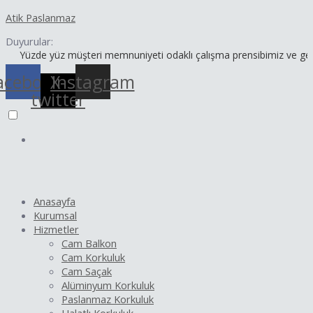
İçeriğe
Yazı
Atik Paslanmaz
atla
dolaşımı
Duyurular:
de yüz müşteri memnuniyeti odaklı çalışma prensibimiz ve geniş ürün 
acebook
X-
Instagram
twitter
Anasayfa
Kurumsal
Hizmetler
Cam Balkon
Cam Korkuluk
Cam Saçak
Alüminyum Korkuluk
Paslanmaz Korkuluk