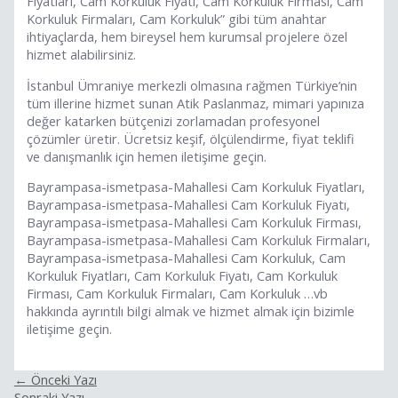
Fiyatları, Cam Korkuluk Fiyatı, Cam Korkuluk Firması, Cam
Korkuluk Firmaları, Cam Korkuluk” gibi tüm anahtar
ihtiyaçlarda, hem bireysel hem kurumsal projelere özel
hizmet alabilirsiniz.
İstanbul Ümraniye merkezli olmasına rağmen Türkiye’nin
tüm illerine hizmet sunan Atik Paslanmaz, mimari yapınıza
değer katarken bütçenizi zorlamadan profesyonel
çözümler üretir. Ücretsiz keşif, ölçülendirme, fiyat teklifi
ve danışmanlık için hemen iletişime geçin.
Bayrampasa-ismetpasa-Mahallesi Cam Korkuluk Fiyatları,
Bayrampasa-ismetpasa-Mahallesi Cam Korkuluk Fiyatı,
Bayrampasa-ismetpasa-Mahallesi Cam Korkuluk Firması,
Bayrampasa-ismetpasa-Mahallesi Cam Korkuluk Firmaları,
Bayrampasa-ismetpasa-Mahallesi Cam Korkuluk, Cam
Korkuluk Fiyatları, Cam Korkuluk Fiyatı, Cam Korkuluk
Firması, Cam Korkuluk Firmaları, Cam Korkuluk …vb
hakkında ayrıntılı bilgi almak ve hizmet almak için bizimle
iletişime geçin.
←
Önceki Yazı
Sonraki Yazı
→