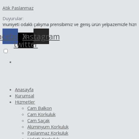
İçeriğe
Yazı
Atik Paslanmaz
atla
dolaşımı
Duyurular:
i odaklı çalışma prensibimiz ve geniş ürün yelpazemizle hizmetinizde
acebook
X-
Instagram
twitter
Anasayfa
Kurumsal
Hizmetler
Cam Balkon
Cam Korkuluk
Cam Saçak
Alüminyum Korkuluk
Paslanmaz Korkuluk