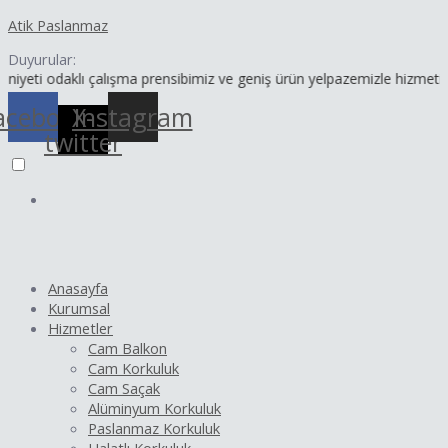
İçeriğe
Yazı
Atik Paslanmaz
atla
dolaşımı
Duyurular:
daklı çalışma prensibimiz ve geniş ürün yelpazemizle hizmetinizdeyiz
acebook
X-
Instagram
twitter
Anasayfa
Kurumsal
Hizmetler
Cam Balkon
Cam Korkuluk
Cam Saçak
Alüminyum Korkuluk
Paslanmaz Korkuluk