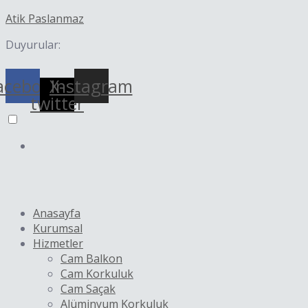
İçeriğe
Yazı
Atik Paslanmaz
atla
dolaşımı
Duyurular:
acebook
X-
Instagram
twitter
Anasayfa
Kurumsal
Hizmetler
Cam Balkon
Cam Korkuluk
Cam Saçak
Alüminyum Korkuluk