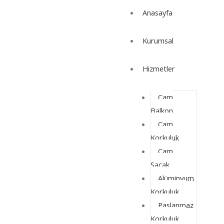
İçeriğe
Yazı
Anasayfa
atla
dolaşımı
Kurumsal
Hizmetler
Cam
Balkon
Cam
Korkuluk
Cam
Saçak
Alüminyum
Korkuluk
Paslanmaz
Korkuluk