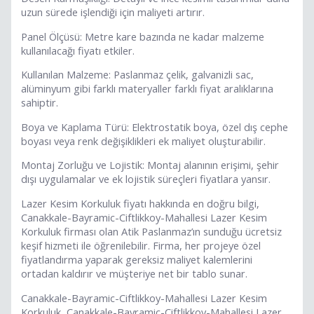
uzun sürede işlendiği için maliyeti artırır.
Panel Ölçüsü: Metre kare bazında ne kadar malzeme
kullanılacağı fiyatı etkiler.
Kullanılan Malzeme: Paslanmaz çelik, galvanizli sac,
alüminyum gibi farklı materyaller farklı fiyat aralıklarına
sahiptir.
Boya ve Kaplama Türü: Elektrostatik boya, özel dış cephe
boyası veya renk değişiklikleri ek maliyet oluşturabilir.
Montaj Zorluğu ve Lojistik: Montaj alanının erişimi, şehir
dışı uygulamalar ve ek lojistik süreçleri fiyatlara yansır.
Lazer Kesim Korkuluk fiyatı hakkında en doğru bilgi,
Canakkale-Bayramic-Ciftlikkoy-Mahallesi Lazer Kesim
Korkuluk firması olan Atik Paslanmaz’ın sunduğu ücretsiz
keşif hizmeti ile öğrenilebilir. Firma, her projeye özel
fiyatlandırma yaparak gereksiz maliyet kalemlerini
ortadan kaldırır ve müşteriye net bir tablo sunar.
Canakkale-Bayramic-Ciftlikkoy-Mahallesi Lazer Kesim
Korkuluk, Canakkale-Bayramic-Ciftlikkoy-Mahallesi Lazer