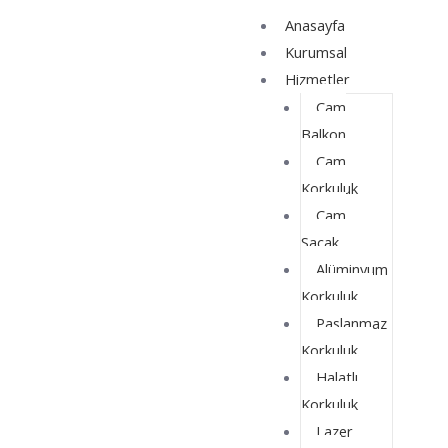
İçeriğe
Yazı
Anasayfa
atla
dolaşımı
Kurumsal
Hizmetler
Cam
Balkon
Cam
Korkuluk
Cam
Saçak
Alüminyum
Korkuluk
Paslanmaz
Korkuluk
Halatlı
Korkuluk
Lazer