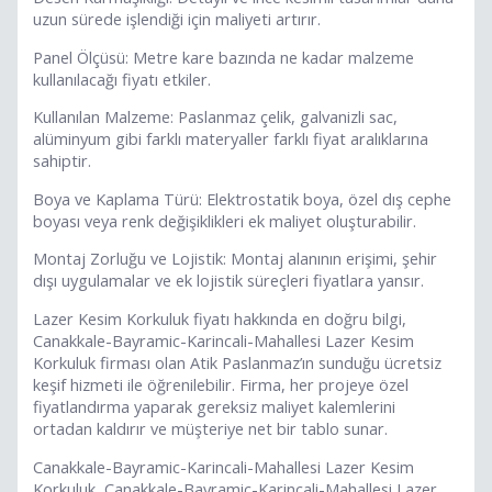
uzun sürede işlendiği için maliyeti artırır.
Panel Ölçüsü: Metre kare bazında ne kadar malzeme
kullanılacağı fiyatı etkiler.
Kullanılan Malzeme: Paslanmaz çelik, galvanizli sac,
alüminyum gibi farklı materyaller farklı fiyat aralıklarına
sahiptir.
Boya ve Kaplama Türü: Elektrostatik boya, özel dış cephe
boyası veya renk değişiklikleri ek maliyet oluşturabilir.
Montaj Zorluğu ve Lojistik: Montaj alanının erişimi, şehir
dışı uygulamalar ve ek lojistik süreçleri fiyatlara yansır.
Lazer Kesim Korkuluk fiyatı hakkında en doğru bilgi,
Canakkale-Bayramic-Karincali-Mahallesi Lazer Kesim
Korkuluk firması olan Atik Paslanmaz’ın sunduğu ücretsiz
keşif hizmeti ile öğrenilebilir. Firma, her projeye özel
fiyatlandırma yaparak gereksiz maliyet kalemlerini
ortadan kaldırır ve müşteriye net bir tablo sunar.
Canakkale-Bayramic-Karincali-Mahallesi Lazer Kesim
Korkuluk, Canakkale-Bayramic-Karincali-Mahallesi Lazer