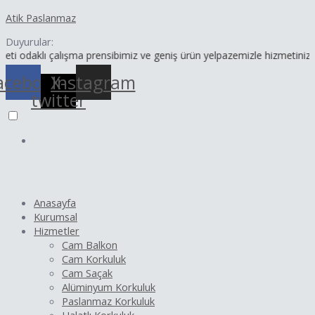
İçeriğe
Yazı
Atik Paslanmaz
atla
dolaşımı
Duyurular:
ı çalışma prensibimiz ve geniş ürün yelpazemizle hizmetinizdeyiz.
acebook
X-
Instagram
twitter
Anasayfa
Kurumsal
Hizmetler
Cam Balkon
Cam Korkuluk
Cam Saçak
Alüminyum Korkuluk
Paslanmaz Korkuluk