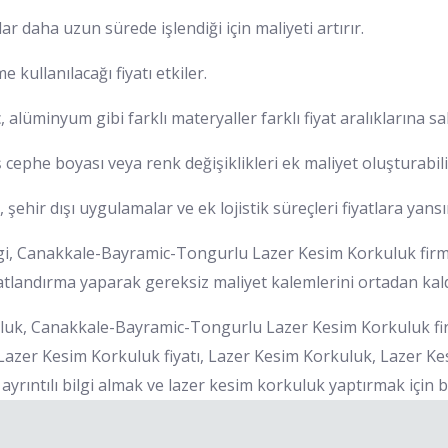
ar daha uzun sürede işlendiği için maliyeti artırır.
kullanılacağı fiyatı etkiler.
 alüminyum gibi farklı materyaller farklı fiyat aralıklarına sah
cephe boyası veya renk değişiklikleri ek maliyet oluşturabili
şehir dışı uygulamalar ve ek lojistik süreçleri fiyatlara yansı
lgi, Canakkale-Bayramic-Tongurlu Lazer Kesim Korkuluk firma
iyatlandırma yaparak gereksiz maliyet kalemlerini ortadan kal
uk, Canakkale-Bayramic-Tongurlu Lazer Kesim Korkuluk fi
Lazer Kesim Korkuluk fiyatı, Lazer Kesim Korkuluk, Lazer Ke
ayrıntılı bilgi almak ve lazer kesim korkuluk yaptırmak için bi