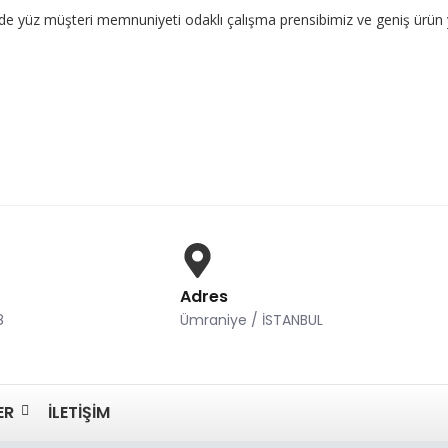
üşteri memnuniyeti odaklı çalışma prensibimiz ve geniş ürün yelpazem
Adres
8
Ümraniye / İSTANBUL
ER
İLETIŞIM