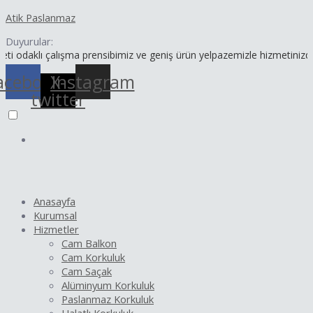
İçeriğe
Yazı
Atik Paslanmaz
atla
dolaşımı
Duyurular:
ı çalışma prensibimiz ve geniş ürün yelpazemizle hizmetinizdeyiz.
acebook
X-
Instagram
twitter
Anasayfa
Kurumsal
Hizmetler
Cam Balkon
Cam Korkuluk
Cam Saçak
Alüminyum Korkuluk
Paslanmaz Korkuluk