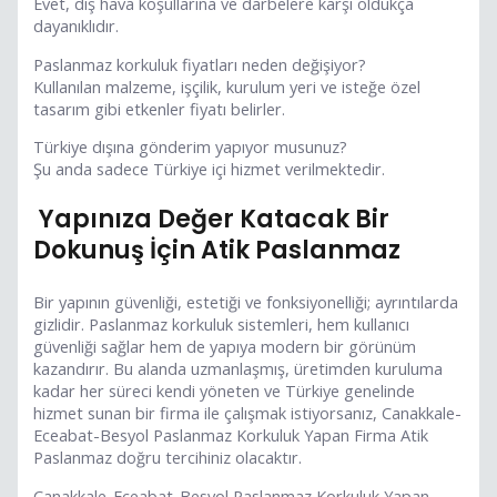
Evet, dış hava koşullarına ve darbelere karşı oldukça
dayanıklıdır.
Paslanmaz korkuluk fiyatları neden değişiyor?
Kullanılan malzeme, işçilik, kurulum yeri ve isteğe özel
tasarım gibi etkenler fiyatı belirler.
Türkiye dışına gönderim yapıyor musunuz?
Şu anda sadece Türkiye içi hizmet verilmektedir.
Yapınıza Değer Katacak Bir
Dokunuş İçin Atik Paslanmaz
Bir yapının güvenliği, estetiği ve fonksiyonelliği; ayrıntılarda
gizlidir. Paslanmaz korkuluk sistemleri, hem kullanıcı
güvenliği sağlar hem de yapıya modern bir görünüm
kazandırır. Bu alanda uzmanlaşmış, üretimden kuruluma
kadar her süreci kendi yöneten ve Türkiye genelinde
hizmet sunan bir firma ile çalışmak istiyorsanız, Canakkale-
Eceabat-Besyol Paslanmaz Korkuluk Yapan Firma Atik
Paslanmaz doğru tercihiniz olacaktır.
Canakkale-Eceabat-Besyol Paslanmaz Korkuluk Yapan