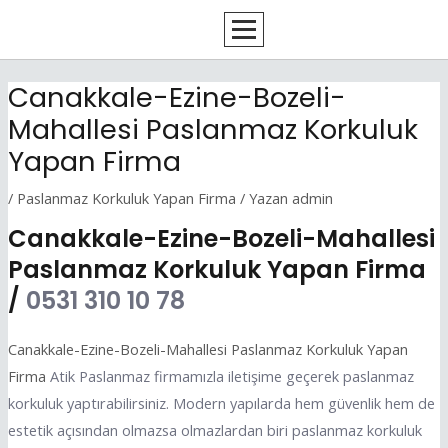
İçeriğe
Yazı
atla
dolaşımı
Canakkale-Ezine-Bozeli-
Mahallesi Paslanmaz Korkuluk
Yapan Firma
/
Paslanmaz Korkuluk Yapan Firma
/ Yazan
admin
Canakkale-Ezine-Bozeli-Mahallesi
Paslanmaz Korkuluk Yapan Firma
/
0531 310 10 78
Canakkale-Ezine-Bozeli-Mahallesi Paslanmaz Korkuluk Yapan
Firma
Atik Paslanmaz firmamızla iletişime geçerek paslanmaz
korkuluk yaptırabilirsiniz. Modern yapılarda hem güvenlik hem de
estetik açısından olmazsa olmazlardan biri paslanmaz korkuluk