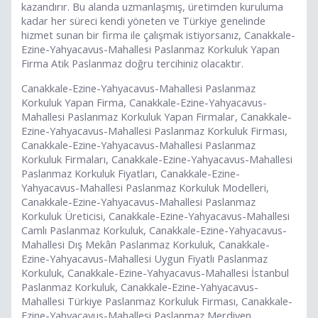
kazandırır. Bu alanda uzmanlaşmış, üretimden kuruluma
kadar her süreci kendi yöneten ve Türkiye genelinde
hizmet sunan bir firma ile çalışmak istiyorsanız, Canakkale-
Ezine-Yahyacavus-Mahallesi Paslanmaz Korkuluk Yapan
Firma Atik Paslanmaz doğru tercihiniz olacaktır.
Canakkale-Ezine-Yahyacavus-Mahallesi Paslanmaz
Korkuluk Yapan Firma, Canakkale-Ezine-Yahyacavus-
Mahallesi Paslanmaz Korkuluk Yapan Firmalar, Canakkale-
Ezine-Yahyacavus-Mahallesi Paslanmaz Korkuluk Firması,
Canakkale-Ezine-Yahyacavus-Mahallesi Paslanmaz
Korkuluk Firmaları, Canakkale-Ezine-Yahyacavus-Mahallesi
Paslanmaz Korkuluk Fiyatları, Canakkale-Ezine-
Yahyacavus-Mahallesi Paslanmaz Korkuluk Modelleri,
Canakkale-Ezine-Yahyacavus-Mahallesi Paslanmaz
Korkuluk Üreticisi, Canakkale-Ezine-Yahyacavus-Mahallesi
Camlı Paslanmaz Korkuluk, Canakkale-Ezine-Yahyacavus-
Mahallesi Dış Mekân Paslanmaz Korkuluk, Canakkale-
Ezine-Yahyacavus-Mahallesi Uygun Fiyatlı Paslanmaz
Korkuluk, Canakkale-Ezine-Yahyacavus-Mahallesi İstanbul
Paslanmaz Korkuluk, Canakkale-Ezine-Yahyacavus-
Mahallesi Türkiye Paslanmaz Korkuluk Firması, Canakkale-
Ezine-Yahyacavus-Mahallesi Paslanmaz Merdiven