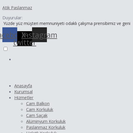
İçeriğe
Yazı
Atik Paslanmaz
atla
dolaşımı
Duyurular:
z müşteri memnuniyeti odaklı çalışma prensibimiz ve geniş ürün yelpa
acebook
X-
Instagram
twitter
Anasayfa
Kurumsal
Hizmetler
Cam Balkon
Cam Korkuluk
Cam Saçak
Alüminyum Korkuluk
Paslanmaz Korkuluk