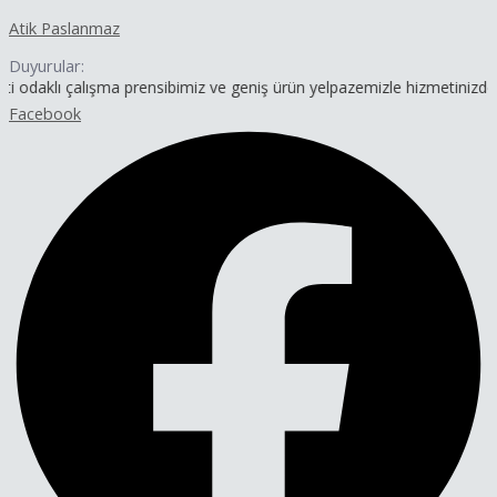
İçeriğe
Yazı
Atik Paslanmaz
atla
dolaşımı
Duyurular:
alışma prensibimiz ve geniş ürün yelpazemizle hizmetinizdeyiz.
Facebook