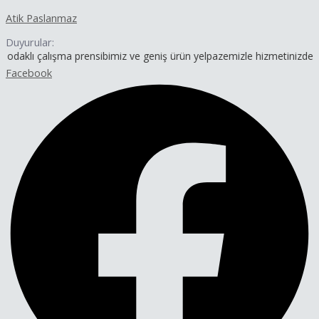
İçeriğe
Yazı
Atik Paslanmaz
atla
dolaşımı
Duyurular:
lışma prensibimiz ve geniş ürün yelpazemizle hizmetinizdeyiz.
Facebook