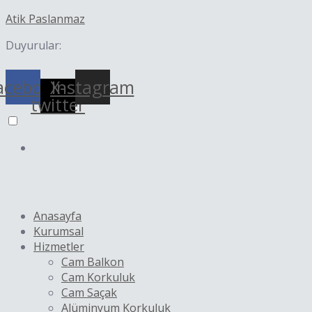
İçeriğe
Yazı
Atik Paslanmaz
atla
dolaşımı
Duyurular:
acebook
X-
Instagram
twitter
Anasayfa
Kurumsal
Hizmetler
Cam Balkon
Cam Korkuluk
Cam Saçak
Alüminyum Korkuluk