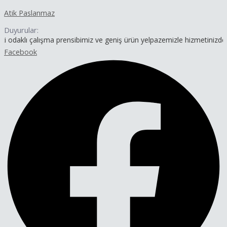
İçeriğe
Yazı
Atik Paslanmaz
atla
dolaşımı
Duyurular:
lışma prensibimiz ve geniş ürün yelpazemizle hizmetinizdeyiz.
Facebook