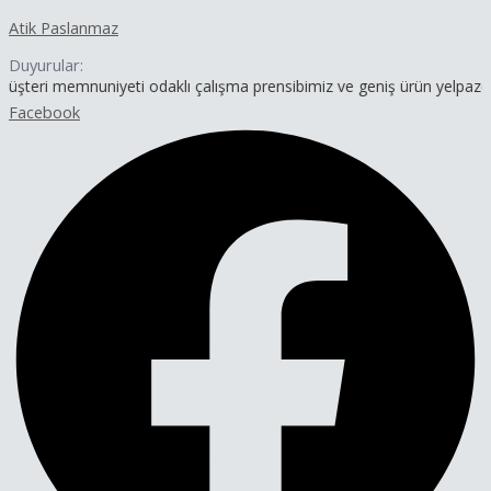
İçeriğe
Yazı
Atik Paslanmaz
atla
dolaşımı
Duyurular:
nuniyeti odaklı çalışma prensibimiz ve geniş ürün yelpazemizle hizm
Facebook