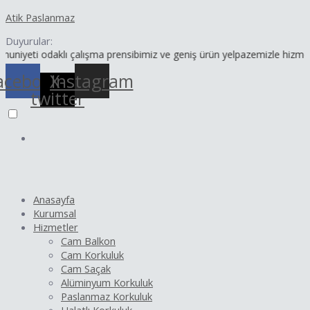
İçeriğe
Yazı
Atik Paslanmaz
atla
dolaşımı
Duyurular:
odaklı çalışma prensibimiz ve geniş ürün yelpazemizle hizmetinizdey
acebook
X-
Instagram
twitter
Anasayfa
Kurumsal
Hizmetler
Cam Balkon
Cam Korkuluk
Cam Saçak
Alüminyum Korkuluk
Paslanmaz Korkuluk