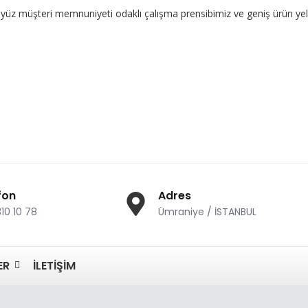
ri memnuniyeti odaklı çalışma prensibimiz ve geniş ürün yelpazemizle
fon
Adres
310 10 78
Ümraniye / İSTANBUL
ER
İLETIŞIM