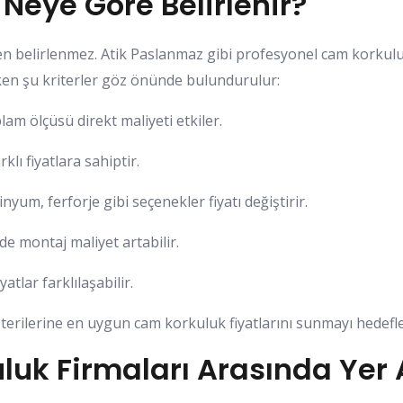
Neye Göre Belirlenir?
den belirlenmez. Atik Paslanmaz gibi profesyonel cam korkuluk
rken şu kriterler göz önünde bulundurulur:
am ölçüsü direkt maliyeti etkiler.
lı fiyatlara sahiptir.
yum, ferforje gibi seçenekler fiyatı değiştirir.
e montaj maliyet artabilir.
atlar farklılaşabilir.
erilerine en uygun cam korkuluk fiyatlarını sunmayı hedefle
k Firmaları Arasında Yer A