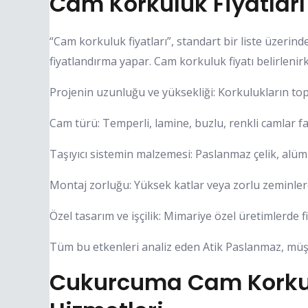
Cam Korkuluk Fiyatları 
“Cam korkuluk fiyatları”, standart bir liste üzerin
fiyatlandırma yapar. Cam korkuluk fiyatı belirleni
Projenin uzunluğu ve yüksekliği: Korkulukların topl
Cam türü: Temperli, lamine, buzlu, renkli camlar fark
Taşıyıcı sistemin malzemesi: Paslanmaz çelik, alümin
Montaj zorluğu: Yüksek katlar veya zorlu zeminlerd
Özel tasarım ve işçilik: Mimariye özel üretimlerde fiy
Tüm bu etkenleri analiz eden Atik Paslanmaz, müşt
Cukurcuma Cam Korkulu