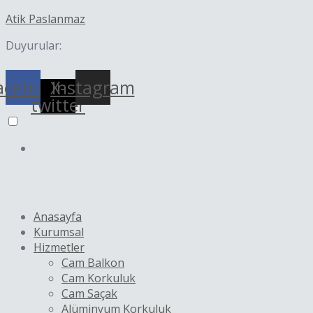
İçeriğe
Yazı
Atik Paslanmaz
atla
dolaşımı
Duyurular:
acebook
X-
Instagram
twitter
Anasayfa
Kurumsal
Hizmetler
Cam Balkon
Cam Korkuluk
Cam Saçak
Alüminyum Korkuluk