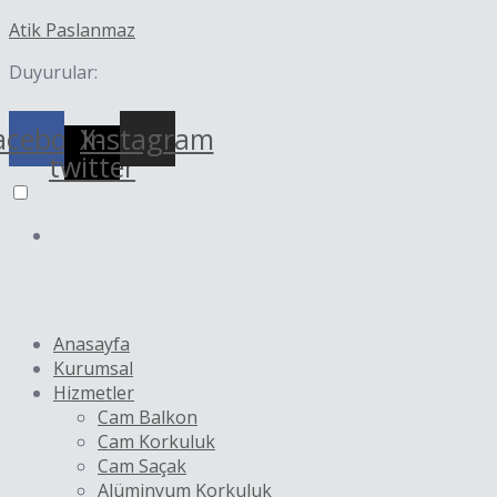
İçeriğe
Yazı
Atik Paslanmaz
atla
dolaşımı
Duyurular:
acebook
X-
Instagram
twitter
Anasayfa
Kurumsal
Hizmetler
Cam Balkon
Cam Korkuluk
Cam Saçak
Alüminyum Korkuluk