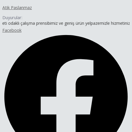
İçeriğe
Yazı
Atik Paslanmaz
atla
dolaşımı
Duyurular:
klı çalışma prensibimiz ve geniş ürün yelpazemizle hizmetinizdeyiz.
Facebook