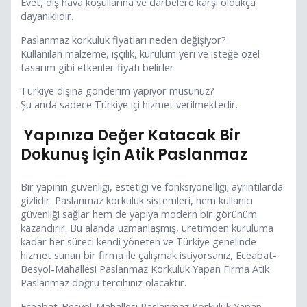
Evet, dış hava koşullarına ve darbelere karşı oldukça
dayanıklıdır.
Paslanmaz korkuluk fiyatları neden değişiyor?
Kullanılan malzeme, işçilik, kurulum yeri ve isteğe özel
tasarım gibi etkenler fiyatı belirler.
Türkiye dışına gönderim yapıyor musunuz?
Şu anda sadece Türkiye içi hizmet verilmektedir.
Yapınıza Değer Katacak Bir
Dokunuş İçin Atik Paslanmaz
Bir yapının güvenliği, estetiği ve fonksiyonelliği; ayrıntılarda
gizlidir. Paslanmaz korkuluk sistemleri, hem kullanıcı
güvenliği sağlar hem de yapıya modern bir görünüm
kazandırır. Bu alanda uzmanlaşmış, üretimden kuruluma
kadar her süreci kendi yöneten ve Türkiye genelinde
hizmet sunan bir firma ile çalışmak istiyorsanız, Eceabat-
Besyol-Mahallesi Paslanmaz Korkuluk Yapan Firma Atik
Paslanmaz doğru tercihiniz olacaktır.
Eceabat-Besyol-Mahallesi Paslanmaz Korkuluk Yapan