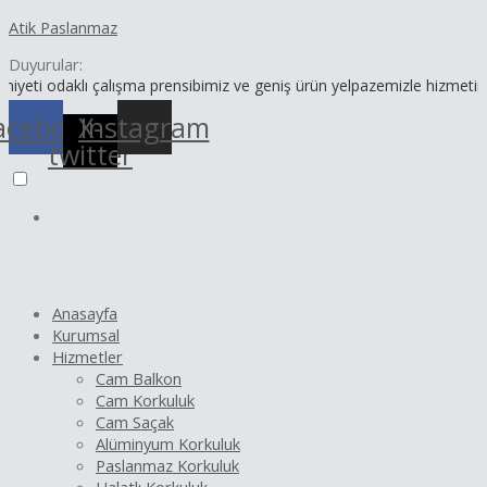
İçeriğe
Yazı
Atik Paslanmaz
atla
dolaşımı
Duyurular:
klı çalışma prensibimiz ve geniş ürün yelpazemizle hizmetinizdeyiz.
acebook
X-
Instagram
twitter
Anasayfa
Kurumsal
Hizmetler
Cam Balkon
Cam Korkuluk
Cam Saçak
Alüminyum Korkuluk
Paslanmaz Korkuluk