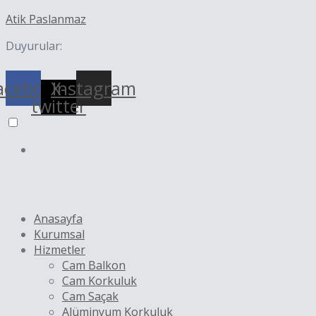
İçeriğe
Yazı
Atik Paslanmaz
atla
dolaşımı
Duyurular:
acebook
X-
Instagram
twitter
Anasayfa
Kurumsal
Hizmetler
Cam Balkon
Cam Korkuluk
Cam Saçak
Alüminyum Korkuluk