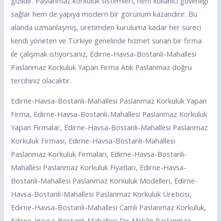
gizlidir. Paslanmaz korkuluk sistemleri, hem kullanıcı güvenliği
sağlar hem de yapıya modern bir görünüm kazandırır. Bu
alanda uzmanlaşmış, üretimden kuruluma kadar her süreci
kendi yöneten ve Türkiye genelinde hizmet sunan bir firma
ile çalışmak istiyorsanız, Edirne-Havsa-Bostanli-Mahallesi
Paslanmaz Korkuluk Yapan Firma Atik Paslanmaz doğru
tercihiniz olacaktır.
Edirne-Havsa-Bostanli-Mahallesi Paslanmaz Korkuluk Yapan
Firma, Edirne-Havsa-Bostanli-Mahallesi Paslanmaz Korkuluk
Yapan Firmalar, Edirne-Havsa-Bostanli-Mahallesi Paslanmaz
Korkuluk Firması, Edirne-Havsa-Bostanli-Mahallesi
Paslanmaz Korkuluk Firmaları, Edirne-Havsa-Bostanli-
Mahallesi Paslanmaz Korkuluk Fiyatları, Edirne-Havsa-
Bostanli-Mahallesi Paslanmaz Korkuluk Modelleri, Edirne-
Havsa-Bostanli-Mahallesi Paslanmaz Korkuluk Üreticisi,
Edirne-Havsa-Bostanli-Mahallesi Camlı Paslanmaz Korkuluk,
Edirne-Havsa-Bostanli-Mahallesi Dış Mekân Paslanmaz