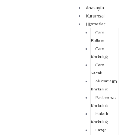
İçeriğe
Yazı
Anasayfa
atla
dolaşımı
Kurumsal
Hizmetler
Cam
Balkon
Cam
Korkuluk
Cam
Saçak
Alüminyum
Korkuluk
Paslanmaz
Korkuluk
Halatlı
Korkuluk
Lazer