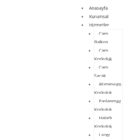
İçeriğe
Yazı
Anasayfa
atla
dolaşımı
Kurumsal
Hizmetler
Cam
Balkon
Cam
Korkuluk
Cam
Saçak
Alüminyum
Korkuluk
Paslanmaz
Korkuluk
Halatlı
Korkuluk
Lazer