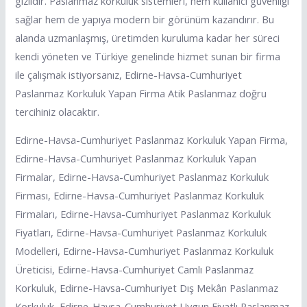
gizlidir. Paslanmaz korkuluk sistemleri, hem kullanıcı güvenliği
sağlar hem de yapıya modern bir görünüm kazandırır. Bu
alanda uzmanlaşmış, üretimden kuruluma kadar her süreci
kendi yöneten ve Türkiye genelinde hizmet sunan bir firma
ile çalışmak istiyorsanız, Edirne-Havsa-Cumhuriyet
Paslanmaz Korkuluk Yapan Firma Atik Paslanmaz doğru
tercihiniz olacaktır.
Edirne-Havsa-Cumhuriyet Paslanmaz Korkuluk Yapan Firma,
Edirne-Havsa-Cumhuriyet Paslanmaz Korkuluk Yapan
Firmalar, Edirne-Havsa-Cumhuriyet Paslanmaz Korkuluk
Firması, Edirne-Havsa-Cumhuriyet Paslanmaz Korkuluk
Firmaları, Edirne-Havsa-Cumhuriyet Paslanmaz Korkuluk
Fiyatları, Edirne-Havsa-Cumhuriyet Paslanmaz Korkuluk
Modelleri, Edirne-Havsa-Cumhuriyet Paslanmaz Korkuluk
Üreticisi, Edirne-Havsa-Cumhuriyet Camlı Paslanmaz
Korkuluk, Edirne-Havsa-Cumhuriyet Dış Mekân Paslanmaz
Korkuluk, Edirne-Havsa-Cumhuriyet Uygun Fiyatlı Paslanmaz