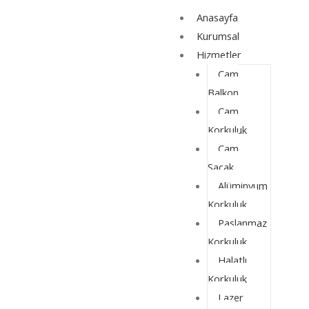
İçeriğe
Yazı
Anasayfa
atla
dolaşımı
Kurumsal
Hizmetler
Cam
Balkon
Cam
Korkuluk
Cam
Saçak
Alüminyum
Korkuluk
Paslanmaz
Korkuluk
Halatlı
Korkuluk
Lazer