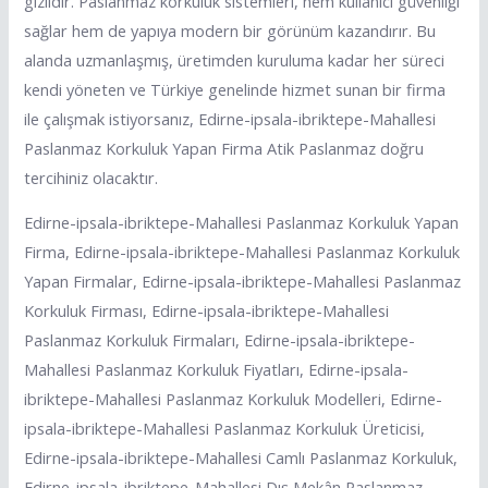
gizlidir. Paslanmaz korkuluk sistemleri, hem kullanıcı güvenliği
sağlar hem de yapıya modern bir görünüm kazandırır. Bu
alanda uzmanlaşmış, üretimden kuruluma kadar her süreci
kendi yöneten ve Türkiye genelinde hizmet sunan bir firma
ile çalışmak istiyorsanız, Edirne-ipsala-ibriktepe-Mahallesi
Paslanmaz Korkuluk Yapan Firma Atik Paslanmaz doğru
tercihiniz olacaktır.
Edirne-ipsala-ibriktepe-Mahallesi Paslanmaz Korkuluk Yapan
Firma, Edirne-ipsala-ibriktepe-Mahallesi Paslanmaz Korkuluk
Yapan Firmalar, Edirne-ipsala-ibriktepe-Mahallesi Paslanmaz
Korkuluk Firması, Edirne-ipsala-ibriktepe-Mahallesi
Paslanmaz Korkuluk Firmaları, Edirne-ipsala-ibriktepe-
Mahallesi Paslanmaz Korkuluk Fiyatları, Edirne-ipsala-
ibriktepe-Mahallesi Paslanmaz Korkuluk Modelleri, Edirne-
ipsala-ibriktepe-Mahallesi Paslanmaz Korkuluk Üreticisi,
Edirne-ipsala-ibriktepe-Mahallesi Camlı Paslanmaz Korkuluk,
Edirne-ipsala-ibriktepe-Mahallesi Dış Mekân Paslanmaz