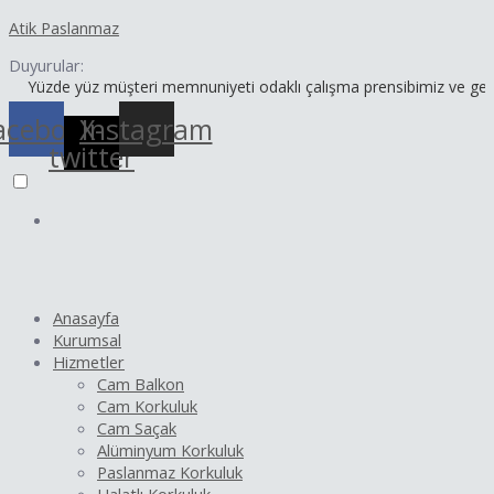
İçeriğe
Yazı
Atik Paslanmaz
atla
dolaşımı
Duyurular:
e yüz müşteri memnuniyeti odaklı çalışma prensibimiz ve geniş ürün y
acebook
X-
Instagram
twitter
Anasayfa
Kurumsal
Hizmetler
Cam Balkon
Cam Korkuluk
Cam Saçak
Alüminyum Korkuluk
Paslanmaz Korkuluk