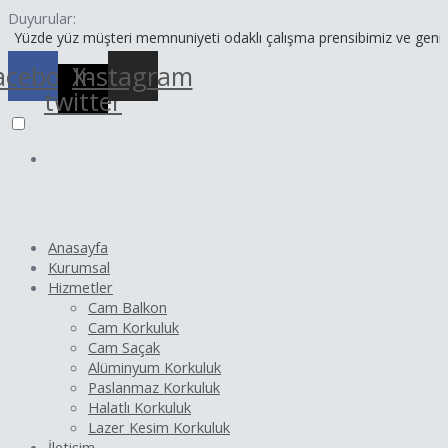
İçeriğe
Yazı
Duyurular:
atla
dolaşımı
yüz müşteri memnuniyeti odaklı çalışma prensibimiz ve geniş ürün yel
acebook
X-
Instagram
twitter
Anasayfa
Kurumsal
Hizmetler
Cam Balkon
Cam Korkuluk
Cam Saçak
Alüminyum Korkuluk
Paslanmaz Korkuluk
Halatlı Korkuluk
Lazer Kesim Korkuluk
İletişim