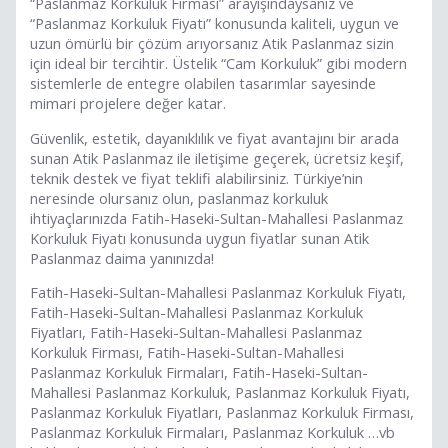
“Paslanmaz Korkuluk Firması” arayışındaysanız ve
“Paslanmaz Korkuluk Fiyatı” konusunda kaliteli, uygun ve
uzun ömürlü bir çözüm arıyorsanız Atik Paslanmaz sizin
için ideal bir tercihtir. Üstelik “Cam Korkuluk” gibi modern
sistemlerle de entegre olabilen tasarımlar sayesinde
mimari projelere değer katar.
Güvenlik, estetik, dayanıklılık ve fiyat avantajını bir arada
sunan Atik Paslanmaz ile iletişime geçerek, ücretsiz keşif,
teknik destek ve fiyat teklifi alabilirsiniz. Türkiye’nin
neresinde olursanız olun, paslanmaz korkuluk
ihtiyaçlarınızda Fatih-Haseki-Sultan-Mahallesi Paslanmaz
Korkuluk Fiyatı konusunda uygun fiyatlar sunan Atik
Paslanmaz daima yanınızda!
Fatih-Haseki-Sultan-Mahallesi Paslanmaz Korkuluk Fiyatı,
Fatih-Haseki-Sultan-Mahallesi Paslanmaz Korkuluk
Fiyatları, Fatih-Haseki-Sultan-Mahallesi Paslanmaz
Korkuluk Firması, Fatih-Haseki-Sultan-Mahallesi
Paslanmaz Korkuluk Firmaları, Fatih-Haseki-Sultan-
Mahallesi Paslanmaz Korkuluk, Paslanmaz Korkuluk Fiyatı,
Paslanmaz Korkuluk Fiyatları, Paslanmaz Korkuluk Firması,
Paslanmaz Korkuluk Firmaları, Paslanmaz Korkuluk …vb