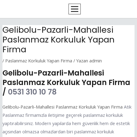
İçeriğe
Yazı
atla
dolaşımı
Gelibolu-Pazarli-Mahallesi
Paslanmaz Korkuluk Yapan
Firma
/
Paslanmaz Korkuluk Yapan Firma
/ Yazan
admin
Gelibolu-Pazarli-Mahallesi
Paslanmaz Korkuluk Yapan Firma
/
0531 310 10 78
Gelibolu-Pazarli-Mahallesi Paslanmaz Korkuluk Yapan Firma
Atik
Paslanmaz firmamızla iletişime geçerek paslanmaz korkuluk
yaptırabilirsiniz. Modern yapılarda hem güvenlik hem de estetik
açısından olmazsa olmazlardan biri paslanmaz korkuluk