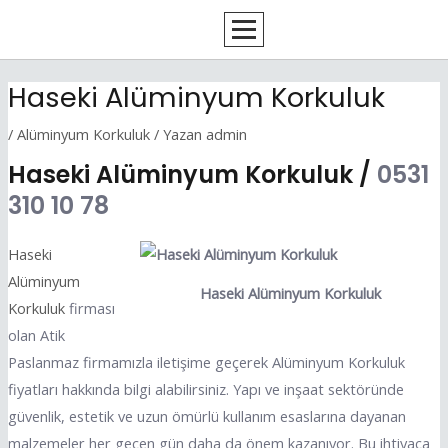
İçeriğe
Yazı
atla
dolaşımı
Haseki Alüminyum Korkuluk
/
Alüminyum Korkuluk
/ Yazan
admin
Haseki Alüminyum Korkuluk /
0531
310 10 78
Haseki
Alüminyum
Haseki Alüminyum Korkuluk
Korkuluk
firması
olan Atik
Paslanmaz firmamızla iletişime geçerek Alüminyum Korkuluk
fiyatları hakkında bilgi alabilirsiniz. Yapı ve inşaat sektöründe
güvenlik, estetik ve uzun ömürlü kullanım esaslarına dayanan
malzemeler her geçen gün daha da önem kazanıyor. Bu ihtiyaca