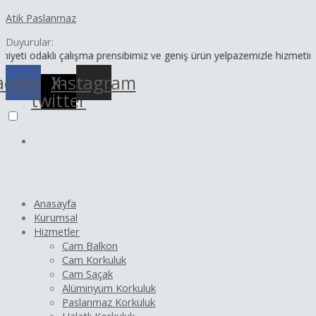
İçeriğe
Yazı
Atik Paslanmaz
atla
dolaşımı
Duyurular:
klı çalışma prensibimiz ve geniş ürün yelpazemizle hizmetinizdeyiz.
acebook
X-
Instagram
twitter
Anasayfa
Kurumsal
Hizmetler
Cam Balkon
Cam Korkuluk
Cam Saçak
Alüminyum Korkuluk
Paslanmaz Korkuluk