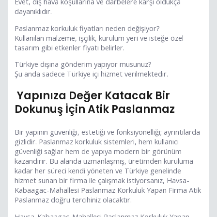
Evet, dış hava koşullarına ve darbelere karşı oldukça
dayanıklıdır.
Paslanmaz korkuluk fiyatları neden değişiyor?
Kullanılan malzeme, işçilik, kurulum yeri ve isteğe özel
tasarım gibi etkenler fiyatı belirler.
Türkiye dışına gönderim yapıyor musunuz?
Şu anda sadece Türkiye içi hizmet verilmektedir.
Yapınıza Değer Katacak Bir
Dokunuş İçin Atik Paslanmaz
Bir yapının güvenliği, estetiği ve fonksiyonelliği; ayrıntılarda
gizlidir. Paslanmaz korkuluk sistemleri, hem kullanıcı
güvenliği sağlar hem de yapıya modern bir görünüm
kazandırır. Bu alanda uzmanlaşmış, üretimden kuruluma
kadar her süreci kendi yöneten ve Türkiye genelinde
hizmet sunan bir firma ile çalışmak istiyorsanız, Havsa-
Kabaagac-Mahallesi Paslanmaz Korkuluk Yapan Firma Atik
Paslanmaz doğru tercihiniz olacaktır.
Havsa-Kabaagac-Mahallesi Paslanmaz Korkuluk Yapan