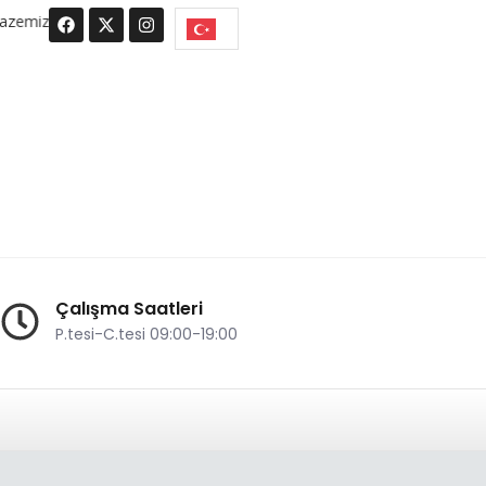
F
X
I
hizmetinizdeyiz.
a
-
n
c
t
s
e
w
t
b
i
a
o
t
g
o
t
r
k
e
a
r
m
Çalışma Saatleri
P.tesi-C.tesi 09:00-19:00