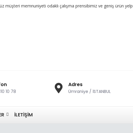
i memnuniyeti odaklı çalışma prensibimiz ve geniş ürün yelpazemizle 
fon
Adres
310 10 78
Ümraniye / İSTANBUL
ER
İLETIŞIM