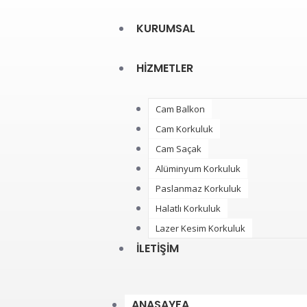
KURUMSAL
HIZMETLER
Cam Balkon
Cam Korkuluk
Cam Saçak
Alüminyum Korkuluk
Paslanmaz Korkuluk
Halatlı Korkuluk
Lazer Kesim Korkuluk
İLETIŞIM
ANASAYFA