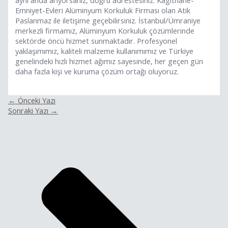
aynı anda arıyorsanız, doğru adrestesiniz: Kagithane-
Emniyet-Evleri Alüminyum Korkuluk Firması olan Atik
Paslanmaz ile iletişime geçebilirsiniz. İstanbul/Ümraniye
merkezli firmamız, Alüminyum Korkuluk çözümlerinde
sektörde öncü hizmet sunmaktadır. Profesyonel
yaklaşımımız, kaliteli malzeme kullanımımız ve Türkiye
genelindeki hızlı hizmet ağımız sayesinde, her geçen gün
daha fazla kişi ve kuruma çözüm ortağı oluyoruz.
←
Önceki Yazı
Sonraki Yazı
→