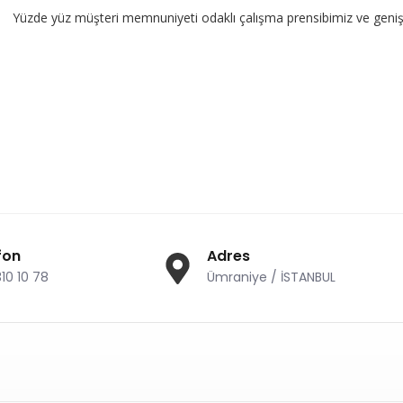
üz müşteri memnuniyeti odaklı çalışma prensibimiz ve geniş ürün yelp
fon
Adres
310 10 78
Ümraniye / İSTANBUL