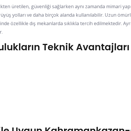
ten üretilen, güvenliği sağlarken aynı zamanda mimari yapıy
rüyüş yolları ve daha birçok alanda kullanılabilir. Uzun ömü
nde özellikle dış mekanlarda sıklıkla tercih edilmektedir. A
r.
lukların Teknik Avantajları
 ile Uygun Kahramankazan-