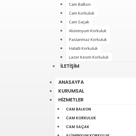
Cam Balkon
Cam Korkuluk
Cam Saçak
Alüminyum Korkuluk
Paslanmaz Korkuluk
Halatlı Korkuluk
Lazer Kesim Korkuluk
İLETIŞIM
ANASAYFA
KURUMSAL
HIZMETLER
CAM BALKON
CAM KORKULUK
CAM SAÇAK
ALÜMINYUM KORKULUK