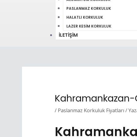
PASLANMAZ KORKULUK
HALATLI KORKULUK
LAZER KESIM KORKULUK
İLETIŞIM
Kahramankazan-Or
/
Paslanmaz Korkuluk Fiyatları
/ Yaz
Kahramankaz